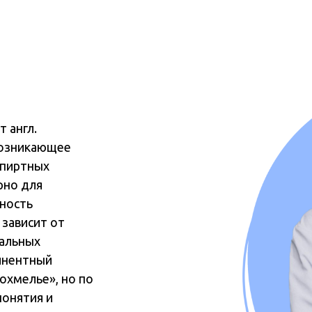
т англ.
 возникающее
спиртных
рно для
ьность
 зависит от
уальных
тинентный
охмелье», но по
понятия и