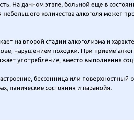
вость. На данном этапе, больной еще в состо
я небольшого количества алкоголя может пр
кает на второй стадии алкоголизма и характ
ове, нарушением походки. При приеме алкого
лжает употребление, вместо выполнения со
астроение, бессонница или поверхностный 
ах, панические состояния и паранойя.