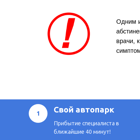
Одним и
абстине
врачи, 
симптом
Свой автопарк
Прибытие специалиста в
ближайшие 40 минут!