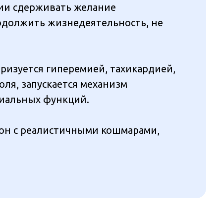
янии сдерживать желание
одолжить жизнедеятельность, не
еризуется гиперемией, тахикардией,
ля, запускается механизм
циальных функций.
сон с реалистичными кошмарами,