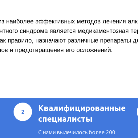
з наиболее эффективных методов лечения алк
нтного синдрома является медикаментозная т
как правило, назначают различные препараты д
ов и предотвращения его осложнений.
Квалифицированные
специалисты
С нами вылечилось более 200