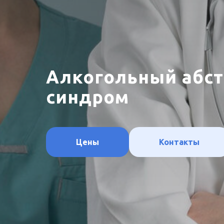
Алкогольный абс
синдром
Цены
Контакты