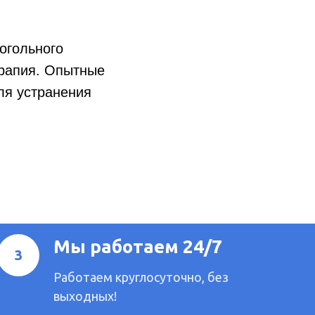
огольного
ерапия. Опытные
ля устранения
Мы работаем 24/7
Работаем круглосуточно, без
выходных!