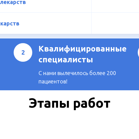
 лекарств
екарств
Квалифицированные
специалисты
С нами вылечилось более 200
пациентов!
Этапы работ