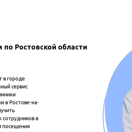
 по Ростовской области
т в городе
нный сервис
линики
м в Ростове-на-
лучить
 сотрудников в
и посещения