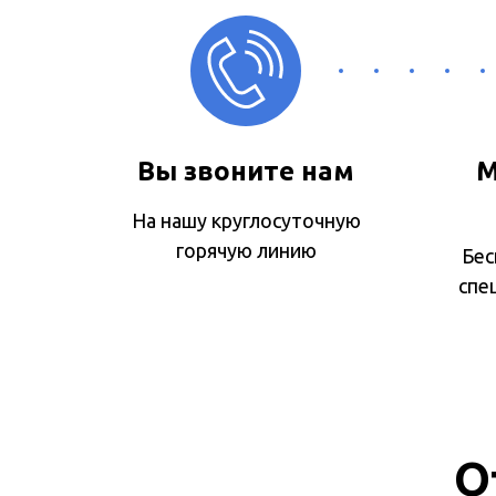
Вы звоните нам
М
На нашу круглосуточную
горячую линию
Бес
спе
О